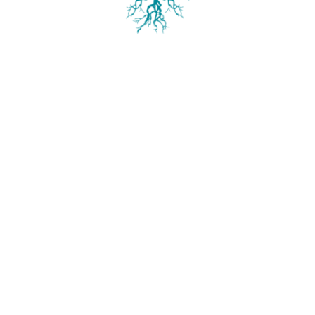
Coordonnées
39 Av. de Bretagne
85100 Les Sables-d’Olonne
02 51 95 77 13
Horaires d’ouverture
Mardi au Samedi
: 09:00 – 19:00
Dimanche
: 09:00 – 13:00
Lundi :
Fermé
Suivez-nous
Facebook
Linkedin
© Retour aux Sources, tous droits réservés