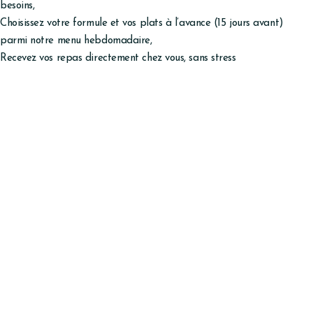
besoins,
Choisissez votre formule et vos plats à l’avance (15 jours avant)
parmi notre menu hebdomadaire,
Recevez vos repas directement chez vous, sans stress
Paiement
et Engagement
Paiement par facture en fin de mois : virement ou chèque selon votre
préférence
Facture payable sous 10 jours selon des Tarifs clairs et accessibles
Minimum de 3 repas commandé par semaine
Sans engagement de durée offrant une liberté complète
À noter
Si la livraison bénéficie de l’avantage fiscal de 50% des montants
des prestations de services à la personne, elle sera facturée par «
La clé Chaumoise sap » car elle est comprise dans une offre de
services incluant un ensemble d’activités réalisées à domicile.