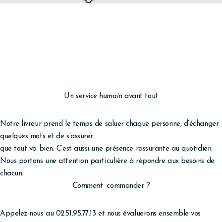
Avec le sourire et la bonne humeur
Coût de la livraison : 4.50 € par livraison
Crédit d’impôt de 50% possible sur le tarif de livraison
Avantage fiscal de 50% des montants des prestations de services à la
personne (code général des impôts 199 sexdecies), dans le cas où la
livraison de repas est comprise dans une offre de services incluant un
ensemble d’activités réalisées à domicile.
Un service
humain
avant tout
Notre livreur prend le temps de saluer chaque personne, d’échanger
quelques mots et de s’assurer
que tout va bien. C’est aussi une présence rassurante au quotidien.
Nous portons une attention particulière à répondre aux besoins de
chacun.
Comment
commander ?
Appelez-nous au
02.51.95.77.13
et nous évaluerons ensemble vos